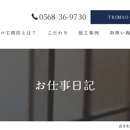
0568-36-9730
TRIMS
トロ工務店とは？
こだわり
施工事例
取扱い
レトロデザイン
ソファ
木を使う
照明
お仕事日記
タイルの使い方
テーブル
オーダーメイド
レトロア
インテリアコーディネート
キッチン
雑貨
古きを