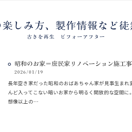
カーテン
家具パー
の楽しみ方、製作情報など徒
その他
古きを再生 ビフォーアフター
昭和のお家＝庶民家リノベーション施工事
2026/01/19
長年空き家だった昭和のおばあちゃん家が見事生まれ
んど入ってこない暗いお家から明るく開放的な空間に。
想像以上の…