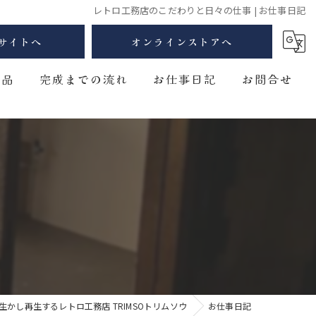
レトロ工務店のこだわりと日々の仕事 | お仕事日記
Oサイトへ
オンラインストアへ
商品
完成までの流れ
お仕事日記
お問合せ
と椅子
ンティーク
＆収納
生かし再生するレトロ工務店 TRIMSOトリムソウ
お仕事日記